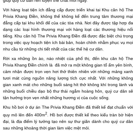
giúp quý cư dân rèn luyện thể chất mỗi ngày.
Với hàng loạt tiện ích đẳng cấp được triển khai tại Khu
căn hộ Th
Privia Khang Điền
, không thể không kể đến trung tâm thương mại
đẳng cấp tại khu khối đế của các tòa nhà. Nơi đây được tập hợp đa
dạng các loại hình thương mại với hàng loạt các thương hiệu nổi
tiếng. Khu căn hộ The Privia Khang Điền đã được đặc biệt chú trọng
trong việc quy hoạch tiện ích bài bản, hoàn chỉnh nhằm phục vụ mọi
nhu cầu từ những chi tiết nhất của các thế hệ cư dân.
Rời xa những ồn ào, náo nhiệt của phố thị, đến khu căn hộ
The
Privia Khang Điền
chính là đã mở ra một không gian tổ ấm yên bình,
cảm nhận được trọn vẹn hơi thở thiên nhiên với những mảng xanh
tươi mát cùng nguồn năng lượng tích cực nhất. Với những không
gian xanh mát cho những buổi sáng hít thở không khí trong lành và
những buổi chiều dạo bộ thư thái ngắm hoàng hôn, quý cư dân sẽ
tận hưởng trọn vẹn nhất những hương vị của cuộc sống.
Khu hồ bơi ở dự án The Privia Khang Điền đã thiết kế đạt chuẩn với
2
quy mô lên đến 400m
. Hồ bơi được thiết kế theo kiểu tràn bờ hiệ
đại, là địa điểm lý tưởng tạo nên sự thư giãn dành cho quý cư dân
sau những khoảng thời gian làm việc mệt mỏi.