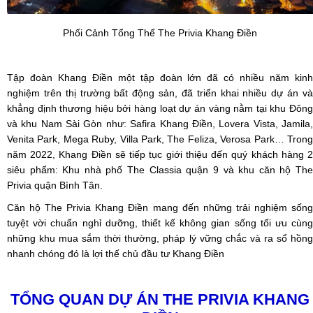
Phối Cảnh Tổng Thể The Privia Khang Điền
Tập đoàn Khang Điền một tập đoàn lớn đã có nhiều năm kinh
nghiệm trên thị trường bất động sản, đã triển khai nhiều dự án và
khẳng định thương hiệu bởi hàng loạt dự án vàng nằm tại khu Đông
và khu Nam Sài Gòn như: Safira Khang Điền, Lovera Vista, Jamila,
Venita Park, Mega Ruby, Villa Park, The Feliza, Verosa Park… Trong
năm 2022, Khang Điền sẽ tiếp tục giới thiệu đến quý khách hàng 2
siêu phẩm: Khu nhà phố The Classia quận 9 và khu căn hộ The
Privia quận Bình Tân.
Căn hộ The Privia Khang Điền mang đến những trải nghiệm sống
tuyệt vời chuẩn nghỉ dưỡng, thiết kế không gian sống tối ưu cùng
những khu mua sắm thời thường, pháp lý vững chắc và ra sổ hồng
nhanh chóng đó là lợi thế chủ đầu tư Khang Điền
TỔNG QUAN
DỰ ÁN THE PRIVIA KHANG