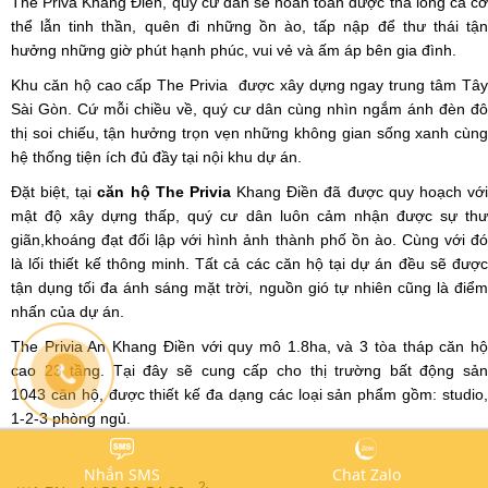
The Priva Khang Điền, quý cư dân sẽ hoàn toàn được thả lỏng cả cơ
thể lẫn tinh thần, quên đi những ồn ào, tấp nập để thư thái tận
hưởng những giờ phút hạnh phúc, vui vẻ và ấm áp bên gia đình.
Khu căn hộ cao cấp The Privia được xây dựng ngay trung tâm Tây
Sài Gòn. Cứ mỗi chiều về, quý cư dân cùng nhìn ngắm ánh đèn đô
thị soi chiếu, tận hưởng trọn vẹn những không gian sống xanh cùng
hệ thống tiện ích đủ đầy tại nội khu dự án.
Đặt biệt, tại
căn hộ The Privia
Khang Điền đã được quy hoạch vớ
mật độ xây dựng thấp, quý cư dân luôn cảm nhận được sự thư
giãn,khoáng đạt đối lập với hình ảnh thành phố ồn ào. Cùng với đó
là lối thiết kế thông minh. Tất cả các căn hộ tại dự án đều sẽ được
tận dụng tối đa ánh sáng mặt trời, nguồn gió tự nhiên cũng là điểm
nhấn của dự án.
The Privia An Khang Điền với quy mô 1.8ha, và 3 tòa tháp căn hộ
cao 23 tầng. Tại đây sẽ cung cấp cho thị trường bất động sản
1043 căn hộ, được thiết kế đa dạng các loại sản phẩm gồm: studio,
1-2-3 phòng ngủ.
Nhắn SMS
Chat Zalo
2