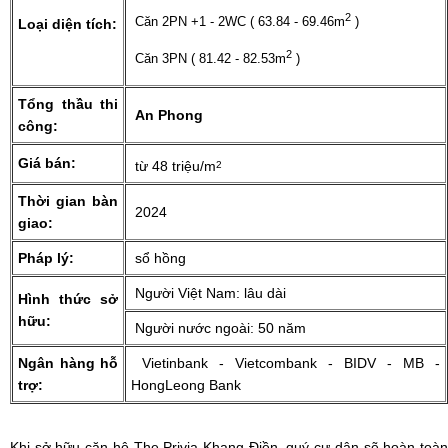
2
Căn 2PN +1 - 2WC ( 63.84 - 69.46m
)
Loại diện tích:
2
Căn 3PN ( 81.42 - 82.53m
)
Tổng thầu thi
An Phong
công:
Giá bán:
từ 48 triệu/m
2
Thời gian bàn
2024
giao:
Pháp lý:
sổ hồng
Người Việt Nam: lâu dài
Hình thức sở
hữu:
Người nước ngoài: 50 năm
Ngân hàng hỗ
Vietinbank - Vietcombank - BIDV - MB -
trợ:
HongLeong Bank
Khi sở hữu
căn hộ The Privia Khang Điền
, quý cư dân sẽ hoàn toà