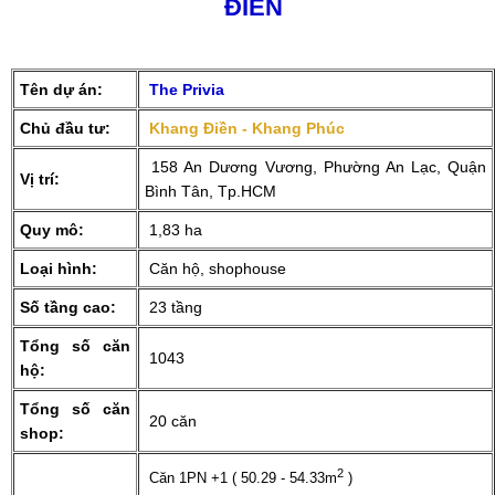
ĐIỀN
Tên dự án:
The Privia
Chủ đầu tư:
Khang Điền - Khang Phúc
158 An Dương Vương, Phường An Lạc, Quận
Vị trí:
Bình Tân, Tp.HCM
Quy mô:
1,83 ha
Loại hình:
Căn hộ, shophouse
Số tầng cao:
23 tầng
Tổng số căn
1043
hộ:
Tổng số căn
20 căn
shop:
2
Căn 1PN +1 ( 50.29 - 54.33m
)