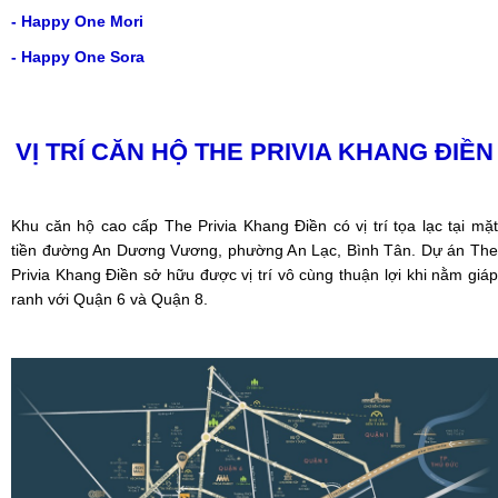
-
Happy One Mori
-
Happy One Sora
VỊ TRÍ
CĂN HỘ THE PRIVIA KHANG ĐIỀN
Khu căn hộ cao cấp The Privia Khang Điền có vị trí tọa lạc tại mặt
tiền đường An Dương Vương, phường An Lạc, Bình Tân.
Dự án Th
Privia Khang Điền
sở hữu được vị trí vô cùng thuận lợi khi nằm giá
ranh với Quận 6 và Quận 8.