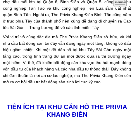
chợ đầu mối lớn tại Quận 6, Bình Điền và Quận 5, cũng như khu
công nghiệp Tân Tạo và khu công nghiệp Tên Lửa sầm uất nhất
quận Bình Tân. Ngoài ra, The Privia Khang Điền Bình Tân cũng nằm
ở trục phía Tây của thành phố nên cũng dễ dàng di chuyển ra Cao
tốc Sài Gòn – Trung Lương để về các tỉnh miền Tây.
Với vị trí vô cùng đắc địa mà The Privia Khang Điền sở hữu, và khi
nhu cầu bất động sản tại đây vẫn đang ngày một tăng, không có dấu
hiệu giảm nhiệt. Khi mật độ dân số tại khu Tây Sài Gòn ngày một
tằng cao, trong tình trạng dự án mới được đưa ra thị trường ngày
một hiếm. Vì thế, đã khiến bất động sản khu vực thu hút mạnh dòng
vốn đầu tư của khách hàng và các nhà đầu tư thông thái. Đây không
chỉ đơn thuần là nơi an cư lạc nghiệp, mà The Privia Khang Điền còn
mở ra cơ hội đầu tư bất động sản sinh lời cực kỳ cao.
TIỆN ÍCH TẠI KHU CĂN HỘ
THE PRIVIA
KHANG ĐIỀN