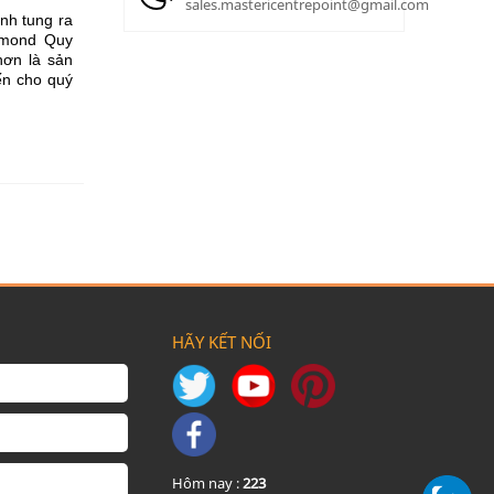
sales.mastericentrepoint@gmail.com
nh tung ra
hmond Quy
ơn là sản
ến cho quý
HÃY KẾT NỐI
Hôm nay :
223