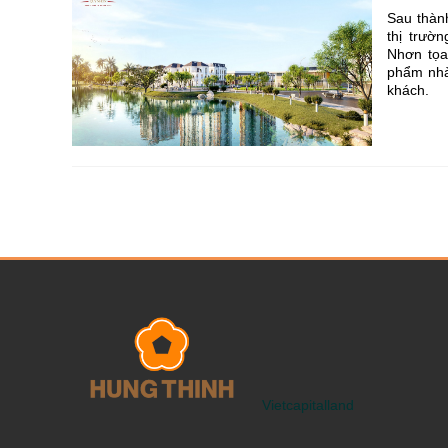
Sau thàn
thị trườ
Nhơn tọa
phẩm nhà
khách.
Vietcapitalland