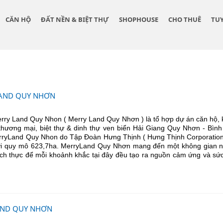
CĂN HỘ
ĐẤT NỀN & BIỆT THỰ
SHOPHOUSE
CHO THUÊ
TU
AND QUY NHƠN
rry Land Quy Nhon ( Merry Land Quy Nhơn ) là tổ hợp dự án căn hộ, 
thương mại, biệt thự & dinh thự ven biển Hải Giang Quy Nhơn - Bình
erryLand Quy Nhon do Tập Đoàn Hưng Thịnh ( Hưng Thịnh Corporation
ới quy mô 623,7ha. MerryLand Quy Nhơn mang đến một không gian 
đích thực để mỗi khoảnh khắc tại đây đều tạo ra nguồn cảm ứng và sứ
ND QUY NHƠN