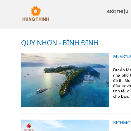
GIỚI THIỆU
QUY NHƠN - BÌNH ĐỊNH
MERRYL
Dự Án Me
nhà phố 
đô thị M
đầu tư v
tinh tế, 
cho bạn.
RICHMO