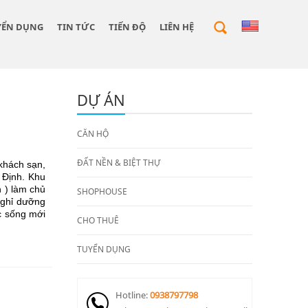
YỂN DỤNG
TIN TỨC
TIẾN ĐỘ
LIÊN HỆ
DỰ ÁN
CĂN HỘ
ĐẤT NỀN & BIỆT THỰ
khách sạn,
 Định. Khu
 ) làm chủ
SHOPHOUSE
nghỉ dưỡng
c sống mới
CHO THUÊ
TUYỂN DỤNG
Hotline:
0938797798