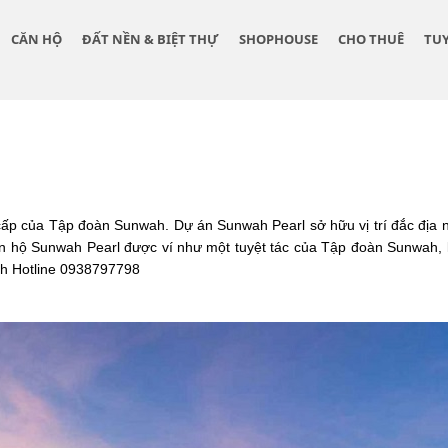
CĂN HỘ
ĐẤT NỀN & BIỆT THỰ
SHOPHOUSE
CHO THUÊ
TU
 cấp của Tập đoàn Sunwah. Dự án Sunwah Pearl sở hữu vị trí đắc đị
n hộ Sunwah Pearl được ví như một tuyệt tác của Tập đoàn Sunwah, l
nh Hotline 0938797798