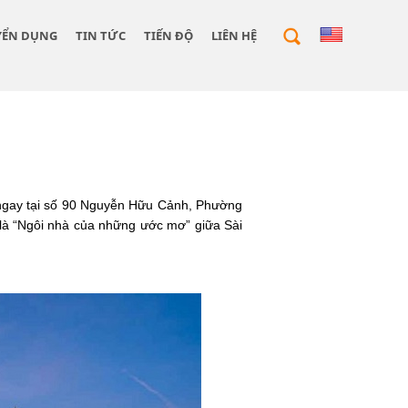
YỂN DỤNG
TIN TỨC
TIẾN ĐỘ
LIÊN HỆ
a ngay tại số 90 Nguyễn Hữu Cảnh, Phường
à “Ngôi nhà của những ước mơ” giữa Sài