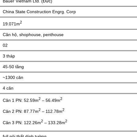
Bauer Vietnam Ltd. (Đức)
China State Construction Engrg. Corp
2
19.071m
Căn hộ, shophouse, penthouse
02
3 tháp
45-50 tầng
~1300 căn
4 căn
2
2
Căn 1 PN: 52.59m
– 56.49m
2
2
Căn 2 PN: 87.77m
– 112.78m
2
2
Căn 3 PN: 122.26m
– 133.28m
full nội thất dính tường