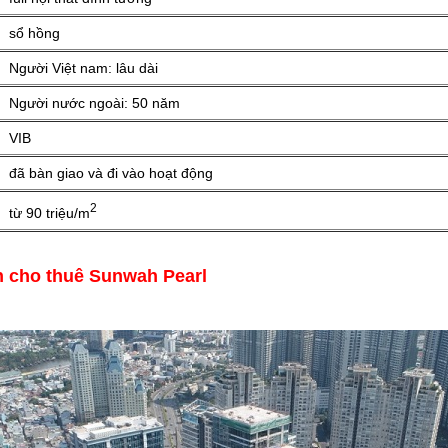
sổ hồng
Người Việt nam: lâu dài
Người nước ngoài: 50 năm
VIB
đã bàn giao và đi vào hoạt động
2
từ 90 triệu/m
n cho thuê Sunwah Pearl