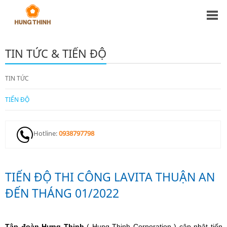
TIN TỨC & TIẾN ĐỘ
TIN TỨC
TIẾN ĐỘ
Hotline:
0938797798
TIẾN ĐỘ THI CÔNG LAVITA THUẬN AN
ĐẾN THÁNG 01/2022
Tập đoàn Hưng Thịnh
( Hung Thinh Corporation ) cập nhật tiến